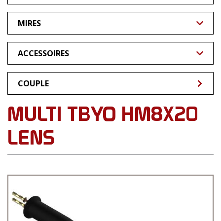
Multi TBYO
MIRES
Multi Slit YO
MR Circulaire
ACCESSOIRES
Multi FFO
MR & MRL Linéaire
Splitters
Custom
COUPLE
MMRL
Autres
MULTI TBYO HM8X20
LENS