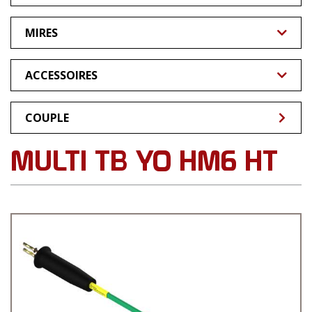
Multi TBYO
MIRES
Multi Slit YO
MR Circulaire
ACCESSOIRES
Multi FFO
MR & MRL Linéaire
Splitters
Custom
COUPLE
MMRL
Autres
MULTI TB YO HM6 HT